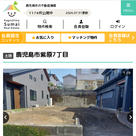
鹿児島市の不動産情報
MENU
1174件公開中
2026.07.31更新
物件検索
会員登録
ログイン
会員限定
会員登録は
お気に入り
マッチング物件
こちら
コンテンツ
鹿児島市紫原7丁目
土地
1
/9