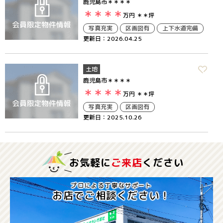
鹿児島市＊＊＊＊
＊＊＊＊
万円
＊＊坪
写真充実
区画図有
上下水道完備
更新日：2026.04.25
土地
鹿児島市＊＊＊＊
＊＊＊＊
万円
＊＊坪
写真充実
区画図有
更新日：2025.10.26
お気軽に
ご来店
ください
プロによる丁寧なサポート
お店でご相談ください！