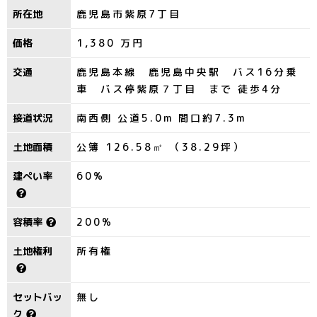
所在地
鹿児島市紫原7丁目
価格
1,380
万円
交通
鹿児島本線 鹿児島中央駅 バス16分乗
車 バス停紫原７丁目 まで 徒歩4分
接道状況
南西側 公道5.0m 間口約7.3m
土地面積
公簿 126.58㎡ （38.29坪）
建ぺい率
60%
容積率
200%
土地権利
所有権
セットバッ
無し
ク