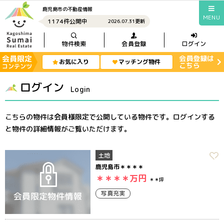
鹿児島市の不動産情報
MENU
1174件公開中
2026.07.31更新
物件検索
会員登録
ログイン
会員限定
会員登録は
お気に入り
マッチング物件
こちら
コンテンツ
ログイン
Login
こちらの物件は会員様限定で公開している物件です。ログインする
と物件の詳細情報がご覧いただけます。
土地
鹿児島市＊＊＊＊
＊＊＊＊
万円
＊＊坪
写真充実