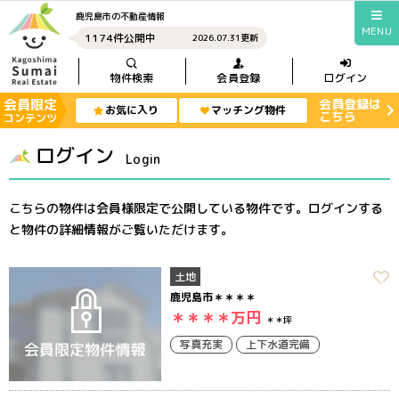
鹿児島市の不動産情報
MENU
1174件公開中
2026.07.31更新
物件検索
会員登録
ログイン
会員限定
会員登録は
お気に入り
マッチング物件
こちら
コンテンツ
ログイン
Login
こちらの物件は会員様限定で公開している物件です。ログインする
と物件の詳細情報がご覧いただけます。
土地
鹿児島市＊＊＊＊
＊＊＊＊
万円
＊＊坪
写真充実
上下水道完備