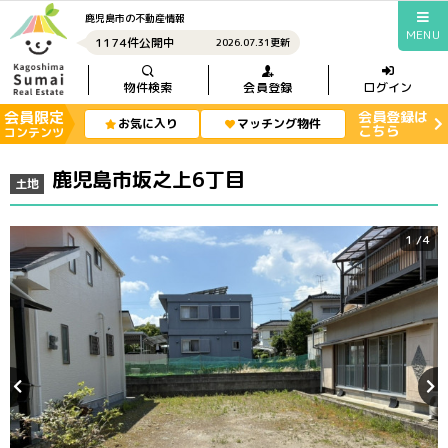
鹿児島市の不動産情報
MENU
1174件公開中
2026.07.31更新
物件検索
会員登録
ログイン
会員限定
会員登録は
お気に入り
マッチング物件
こちら
コンテンツ
鹿児島市坂之上6丁目
土地
1
/4