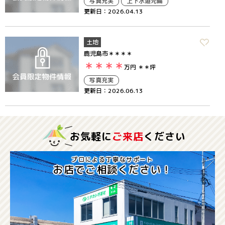
写真充実
上下水道完備
更新日：2026.04.13
土地
鹿児島市＊＊＊＊
＊＊＊＊
万円
＊＊坪
写真充実
更新日：2026.06.13
お気軽に
ご来店
ください
プロによる丁寧なサポート
お店でご相談ください！