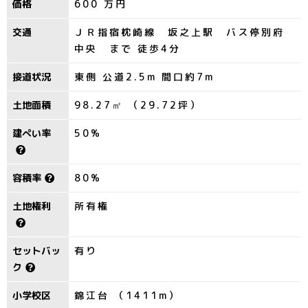
価格
600
万円
交通
ＪＲ指宿枕崎線 坂之上駅 バス停別府
中央 まで 徒歩4分
接道状況
東側 公道2.5m 間口約7m
土地面積
98.27㎡ （29.72坪）
建ぺい率
50%
容積率
80%
土地権利
所有権
セットバッ
有り
ク
小学校区
錦江台 （1411m）