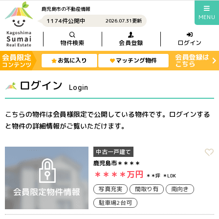
鹿児島市の不動産情報
MENU
1174件公開中
2026.07.31更新
物件検索
会員登録
ログイン
会員限定
会員登録は
お気に入り
マッチング物件
こちら
コンテンツ
ログイン
Login
こちらの物件は会員様限定で公開している物件です。ログインする
と物件の詳細情報がご覧いただけます。
中古一戸建て
鹿児島市＊＊＊＊
＊＊＊＊
万円
＊＊坪
＊LDK
写真充実
間取り有
南向き
駐車場2台可