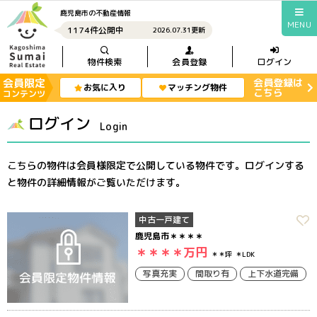
鹿児島市の不動産情報
MENU
1174件公開中
2026.07.31更新
物件検索
会員登録
ログイン
会員限定
会員登録は
お気に入り
マッチング物件
こちら
コンテンツ
ログイン
Login
こちらの物件は会員様限定で公開している物件です。ログインする
と物件の詳細情報がご覧いただけます。
中古一戸建て
鹿児島市＊＊＊＊
＊＊＊＊
万円
＊＊坪
＊LDK
写真充実
間取り有
上下水道完備