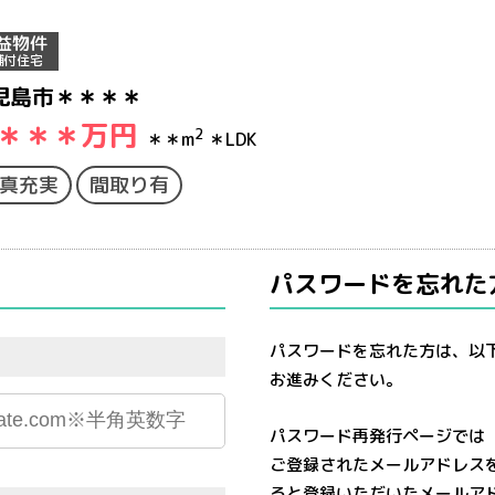
益物件
舗付住宅
児島市＊＊＊＊
＊＊＊
万円
2
＊＊m
＊LDK
真充実
間取り有
パスワードを忘れた
パスワードを忘れた方は、以
お進みください。
パスワード再発行ページでは
ご登録されたメールアドレス
ると登録いただいたメールア