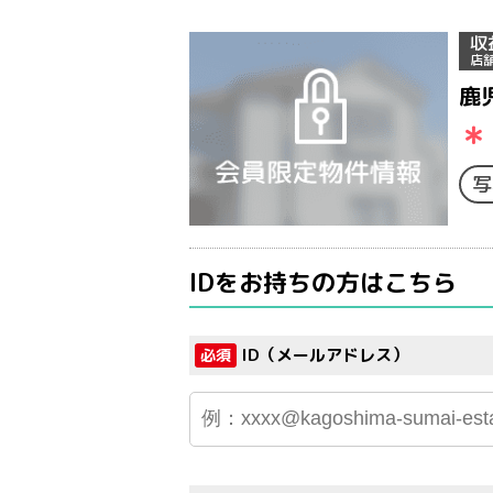
収
店
鹿
＊
写
IDをお持ちの方はこちら
ID（メールアドレス）
必須