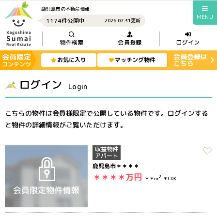
鹿児島市の不動産情報
MENU
1174件公開中
2026.07.31更新
物件検索
会員登録
ログイン
会員限定
会員登録は
お気に入り
マッチング物件
こちら
コンテンツ
ログイン
Login
こちらの物件は会員様限定で公開している物件です。ログインする
と物件の詳細情報がご覧いただけます。
収益物件
アパート
鹿児島市＊＊＊＊
＊＊＊＊
万円
2
＊＊m
＊LDK